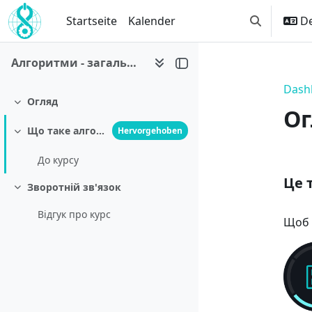
Zum Hauptinhalt
Startseite
Kalender
De
Sucheingab
Алгоритми - загальнодоступний курс
Dash
Огляд
Einklappen
Ог
Що таке алгоритм?
Hervorgehoben
Einklappen
Ab
До курсу
Це 
Зворотній зв'язок
Einklappen
Відгук про курс
Щоб 