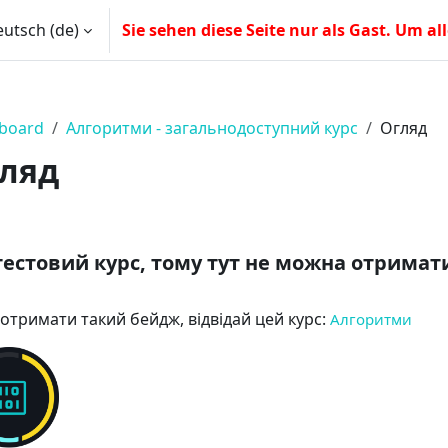
utsch ‎(de)‎
Sie sehen diese Seite nur als Gast. Um al
e umschalten
board
Алгоритми - загальнодоступний курс
Огляд
ляд
schnittsübersicht
тестовий курс, тому тут не можна отрима
отримати такий бейдж, відвідай цей курс:
Алгоритми