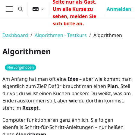
Seite nur als Gast.
Zum Hauptinhalt
Um alle Kurse zu
Anmelden
Sucheingabe umschalten
Website-Übersicht
sehen, melden Sie
sich bitte an.
Dashboard
Algorithmen - Testkurs
Algorithmen
Algorithmen
Abschnittsübersicht
Hervorgehoben
Am Anfang hat man oft eine
Idee
– aber wie kommt man
eigentlich zum Ziel? Dafür braucht man einen
Plan
. Stell
dir vor, du willst einen Kuchen backen: Du weißt, was am
Ende rauskommen soll, aber
wie
du dorthin kommst,
steht im
Rezept
.
Computer funktionieren ganz ähnlich. Sie folgen
ebenfalls Schritt‑für‑Schritt‑Anleitungen – nur heißen
diese
Algorithmen
.