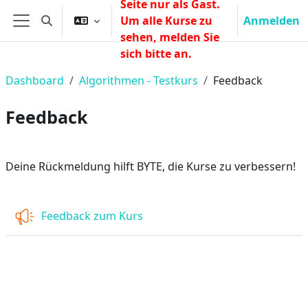
Seite nur als Gast.
Zum Hauptinhalt
Um alle Kurse zu
Anmelden
Sucheingabe umschalten
Website-Übersicht
sehen, melden Sie
sich bitte an.
Dashboard
Algorithmen - Testkurs
Feedback
Feedback
Abschnittsübersicht
Deine Rückmeldung hilft BYTE, die Kurse zu verbessern!
Feedback zum Kurs