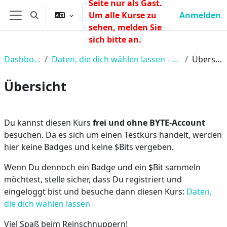
Seite nur als Gast.
Zum Hauptinhalt
Um alle Kurse zu
Anmelden
Sucheingabe umschalten
Website-Übersicht
sehen, melden Sie
sich bitte an.
Dashboard
Daten, die dich wählen lassen - Testkurs
Übersicht
Übersicht
Abschnittsübersicht
Du kannst diesen Kurs
frei und ohne BYTE‑Account
besuchen. Da es sich um einen Testkurs handelt, werden
hier keine Badges und keine $Bits vergeben.
Wenn Du dennoch ein Badge und ein $Bit sammeln
möchtest, stelle sicher, dass Du registriert und
eingeloggt bist und besuche dann diesen Kurs:
Daten,
die dich wählen lassen
Viel Spaß beim Reinschnuppern!