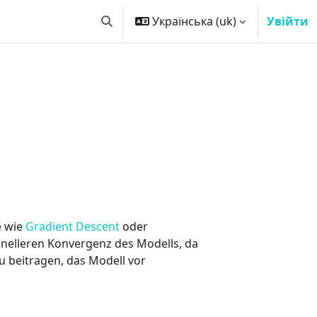
Українська ‎(uk)‎
Увійти
Переключити введення пошуку
e wie
Gradient Descent
oder
hnelleren Konvergenz des Modells, da
u beitragen, das Modell vor