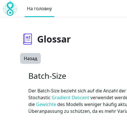
Перейти до головного вмісту
На головну
Glossar
Назад
Batch-Size
Der Batch-Size bezieht sich auf die Anzahl der
Stochastic
Gradient Descent
verwendet werden
die
Gewichte
des Modells weniger häufig aktua
Überanpassung zu schützen, da es mehr Vari