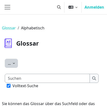
Zum Hauptinhalt
Anmelden
Sucheingabe umschalten
Website-Übersicht
Glossar
Alphabetisch
Glossar
Einträge exportieren
...
Suchen
Suche
Volltext-Suche
Sie können das Glossar über das Suchfeld oder das