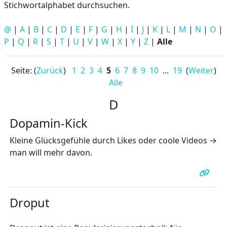
Stichwortalphabet durchsuchen.
@
|
A
|
B
|
C
|
D
|
E
|
F
|
G
|
H
|
I
|
J
|
K
|
L
|
M
|
N
|
O
|
P
|
Q
|
R
|
S
|
T
|
U
|
V
|
W
|
X
|
Y
|
Z
|
Alle
Seite: (
Zurück
)
1
2
3
4
5
6
7
8
9
10
...
19
(
Weiter
)
Alle
D
Dopamin-Kick
Kleine Glücksgefühle durch Likes oder coole Videos →
man will mehr davon.
Droput