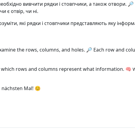
обхідно вивчити рядки і стовпчики, а також отвори. 🔎 
и є отвір, чи ні.
озуміти, які рядки і стовпчики представляють яку інфор
mine the rows, columns, and holes. 🔎 Each row and column 
d which rows and columns represent what information. 🧠
W
m nächsten Mal! 😊