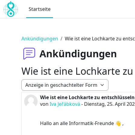
Zum Hauptinhalt
Startseite
Ankündigungen
Wie ist eine Lochkarte zu ent
Ankündigungen
Wie ist eine Lochkarte z
Anzeigemodus
Wie ist eine Lochkarte zu entschlüssel
Anzahl Antworten: 0
von
Iva Jeřábková
-
Dienstag, 25. April 202
Hallo an alle Informatik-Freunde 👋 ,