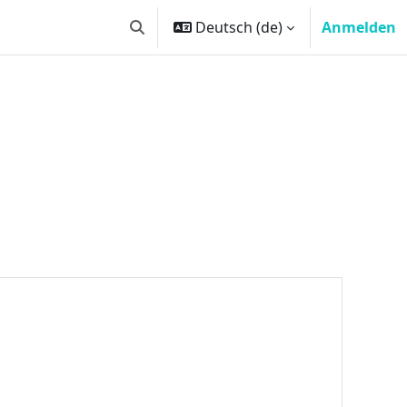
Deutsch ‎(de)‎
Anmelden
Sucheingabe umschalten