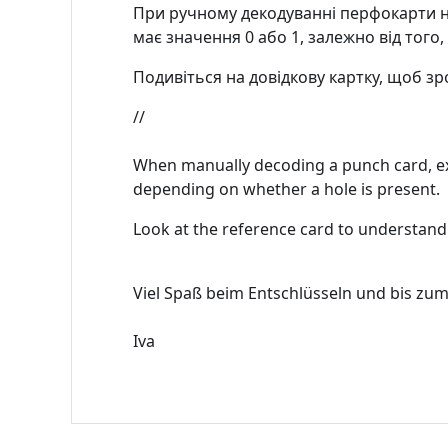
При ручному декодуванні перфокарти не
має значення 0 або 1, залежно від того, ч
Подивіться на довідкову картку, щоб зр
//
When manually decoding a punch card, exa
depending on whether a hole is present.
Look at the reference card to understan
Viel Spaß beim Entschlüsseln und bis zu
Iva