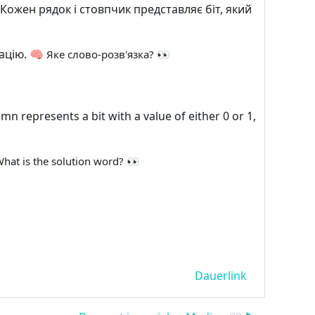
Кожен рядок і стовпчик представляє біт, який
мацію. 🧠
Яке слово-розв'язка? 👀
represents a bit with a value of either 0 or 1,
hat is the solution word? 👀
Dauerlink