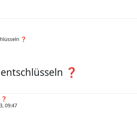
schlüsseln ❓
u entschlüsseln ❓
n ❓
3, 09:47