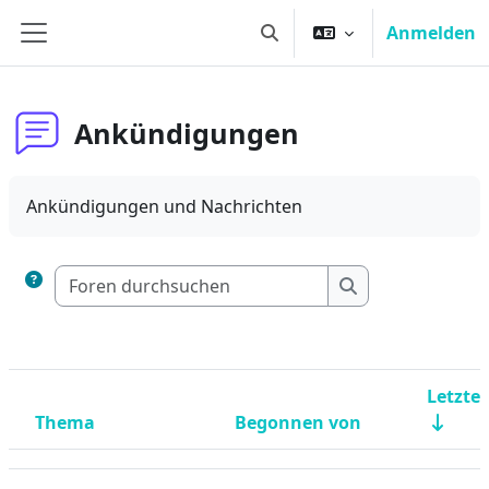
Zum Hauptinhalt
Anmelden
Sucheingabe umschalten
Website-Übersicht
Ankündigungen
Ankündigungen und Nachrichten
Foren durchsuchen
Foren durchsuc
Letzter
Thema
Begonnen von
Status
Liste der Themen - 17 von 17