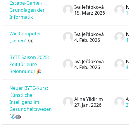
Escape-Game -
Iva Jeřábková
Iv
Grundlagen der
15. März 2026
15
Informatik
Wie Computer
Iva Jeřábková
Iv
4. Feb. 2026
4.
„sehen“ 👀
BYTE Saison 2025:
Iva Jeřábková
Iv
Zeit für eure
4. Feb. 2026
4.
Belohnung! 🎉
Neuer BYTE-Kurs:
Künstliche
Alina Yildirim
Al
Intelligenz im
27. Jan. 2026
27
Gesundheitswesen
🩺🤖