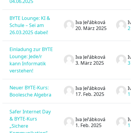
04.06.2025
BYTE Lounge: KI &
Iva Jeřábková
Iv
Schule – Sei am
20. März 2025
20
26.03.2025 dabei!
Einladung zur BYTE
Lounge: Jede/r
Iva Jeřábková
Iv
3. März 2025
3.
kann Informatik
verstehen!
Neuer BYTE-Kurs:
Iva Jeřábková
Iv
17. Feb. 2025
17
Boolesche Algebra
Safer Internet Day
& BYTE-Kurs
Iva Jeřábková
Iv
1. Feb. 2025
1.
„Sichere