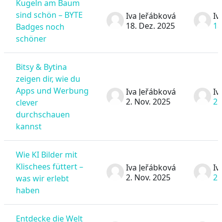
Kugeln am Baum
sind schön – BYTE
Iva Jeřábková
Iv
18. Dez. 2025
18
Badges noch
schöner
Bitsy & Bytina
zeigen dir, wie du
Apps und Werbung
Iva Jeřábková
Iv
2. Nov. 2025
2.
clever
durchschauen
kannst
Wie KI Bilder mit
Klischees füttert –
Iva Jeřábková
Iv
2. Nov. 2025
2.
was wir erlebt
haben
Entdecke die Welt