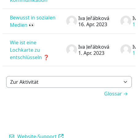
Kommunikation“
Bewusst in sozialen
Iva Jeřábková
Iv
16. Apr. 2023
16
Medien 👀
Wie ist eine
Iva Jeřábková
Iv
Lochkarte zu
1. Apr. 2023
1.
entschlüsseln ❓
Zur Aktivität
Glossar →
Website-Support