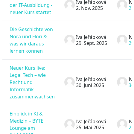
Iva Jeřábková
Iv
der IT-Ausbildung -
2. Nov. 2025
2.
neuer Kurs startet
Die Geschichte von
Nora und Flori &
Iva Jeřábková
Iv
29. Sept. 2025
29
was wir daraus
lernen können
Neuer Kurs live:
Legal Tech – wie
Iva Jeřábková
Iv
Recht und
30. Juni 2025
30
Informatik
zusammenwachsen
Einblick in KI &
Medizin – BYTE
Iva Jeřábková
Iv
25. Mai 2025
25
Lounge am