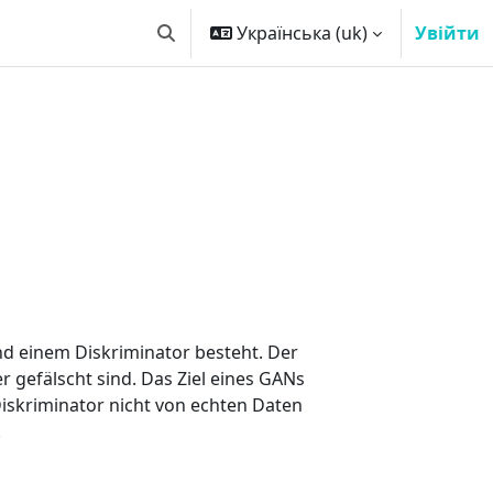
Українська ‎(uk)‎
Увійти
Переключити введення пошуку
nd einem Diskriminator besteht. Der
 gefälscht sind. Das Ziel eines GANs
Diskriminator nicht von echten Daten
.