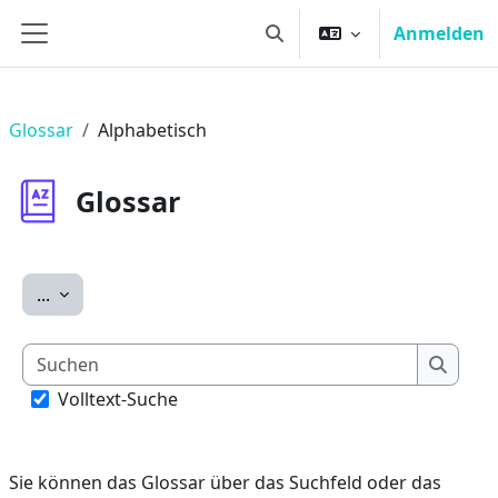
Zum Hauptinhalt
Anmelden
Sucheingabe umschalten
Website-Übersicht
Glossar
Alphabetisch
Glossar
Einträge exportieren
...
Suchen
Suche
Volltext-Suche
Sie können das Glossar über das Suchfeld oder das