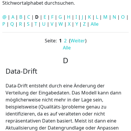
Stichwortalphabet durchsuchen.
@
|
A
|
B
|
C
|
D
|
E
|
F
|
G
|
H
|
I
|
J
|
K
|
L
|
M
|
N
|
O
|
P
|
Q
|
R
|
S
|
T
|
U
|
V
|
W
|
X
|
Y
|
Z
|
Alle
Seite:
1
2
(
Weiter
)
Alle
D
Data-Drift
Data-Drift entsteht durch eine Änderung der
Verteilung der Eingabedaten. Das Modell kann dann
möglicherweise nicht mehr in der Lage sein,
beispielsweise (Qualitäts-)probleme genau zu
identifizieren, da es auf veralteten oder nicht
repräsentativen Daten basiert. Meist ist dann eine
Aktualisierung der Datengrundlage oder Anpassen