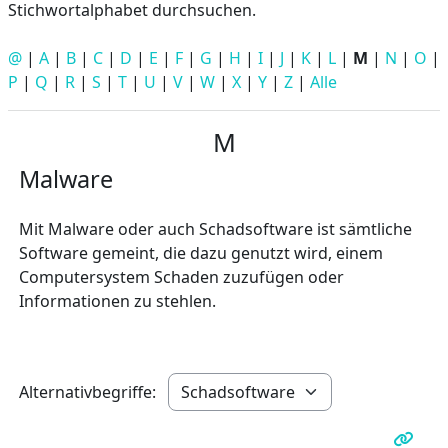
Stichwortalphabet durchsuchen.
@
|
A
|
B
|
C
|
D
|
E
|
F
|
G
|
H
|
I
|
J
|
K
|
L
|
M
|
N
|
O
|
P
|
Q
|
R
|
S
|
T
|
U
|
V
|
W
|
X
|
Y
|
Z
|
Alle
M
Malware
Mit Malware oder auch Schadsoftware ist sämtliche
Software gemeint, die dazu genutzt wird, einem
Computersystem Schaden zuzufügen oder
Informationen zu stehlen.
Alternativbegriffe: