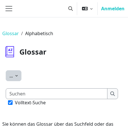
Zum Hauptinhalt
Anmelden
Sucheingabe umschalten
Website-Übersicht
Glossar
Alphabetisch
Glossar
Einträge exportieren
...
Suchen
Suche
Volltext-Suche
Sie können das Glossar über das Suchfeld oder das