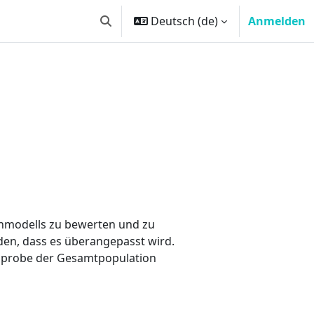
Deutsch ‎(de)‎
Anmelden
Sucheingabe umschalten
ernmodells zu bewerten und zu
en, dass es überangepasst wird.
chprobe der Gesamtpopulation