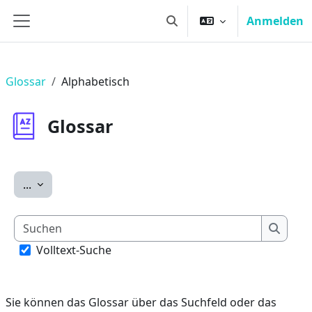
Zum Hauptinhalt
Anmelden
Sucheingabe umschalten
Website-Übersicht
Glossar
Alphabetisch
Glossar
Einträge exportieren
...
Suchen
Suche
Volltext-Suche
Sie können das Glossar über das Suchfeld oder das