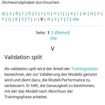
Stichwortalphabet durchsuchen.
@
|
A
|
B
|
C
|
D
|
E
|
F
|
G
|
H
|
I
|
J
|
K
|
L
|
M
|
N
|
O
|
P
|
Q
|
R
|
S
|
T
|
U
|
V
|
W
|
X
|
Y
|
Z
|
Alle
Seite:
1
2
(
Weiter
)
Alle
V
Validation split
Als validation split wird der Anteil der
Trainingsdaten
bezeichnet, der zur Validierung des Modells genutzt
wird und dient dazu, die Modell-Performance zu
verbessern. Er hilft, die Genauigkeit zu bestimmen,
mit der das Modell nach Abschluss der
Trainingsphase arbeitet.